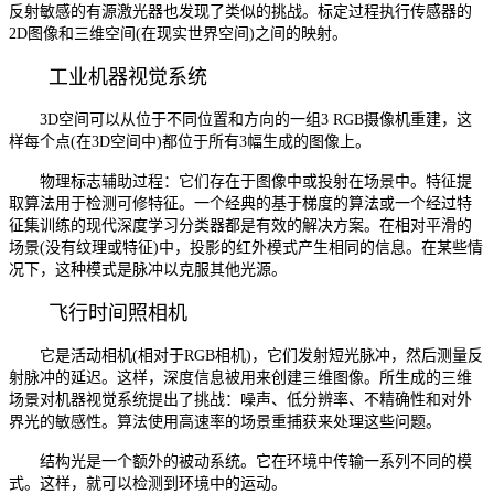
反射敏感的有源激光器也发现了类似的挑战。标定过程执行传感器的
2D图像和三维空间(在现实世界空间)之间的映射。
工业机器视觉系统
3D空间可以从位于不同位置和方向的一组3 RGB摄像机重建，这
样每个点(在3D空间中)都位于所有3幅生成的图像上。
物理标志辅助过程：它们存在于图像中或投射在场景中。特征提
取算法用于检测可修特征。一个经典的基于梯度的算法或一个经过特
征集训练的现代深度学习分类器都是有效的解决方案。在相对平滑的
场景(没有纹理或特征)中，投影的红外模式产生相同的信息。在某些情
况下，这种模式是脉冲以克服其他光源。
飞行时间照相机
它是活动相机(相对于RGB相机)，它们发射短光脉冲，然后测量反
射脉冲的延迟。这样，深度信息被用来创建三维图像。所生成的三维
场景对机器视觉系统提出了挑战：噪声、低分辨率、不精确性和对外
界光的敏感性。算法使用高速率的场景重捕获来处理这些问题。
结构光是一个额外的被动系统。它在环境中传输一系列不同的模
式。这样，就可以检测到环境中的运动。