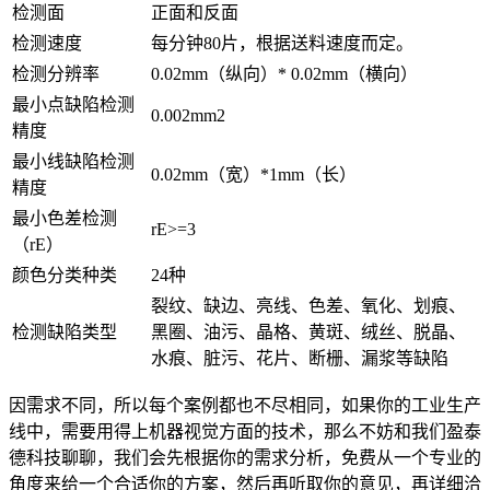
检测面
正面和反面
检测速度
每分钟80片，根据送料速度而定。
检测分辨率
0.02mm（纵向）* 0.02mm（横向）
最小点缺陷检测
0.002mm2
精度
最小线缺陷检测
0.02mm（宽）*1mm（长）
精度
最小色差检测
rE>=3
（rE）
颜色分类种类
24种
裂纹、缺边、亮线、色差、氧化、划痕、
检测缺陷类型
黑圈、油污、晶格、黄斑、绒丝、脱晶、
水痕、脏污、花片、断栅、漏浆等缺陷
因需求不同，所以每个案例都也不尽相同，如果你的工业生产
线中，需要用得上机器视觉方面的技术，那么不妨和我们盈泰
德科技聊聊，我们会先根据你的需求分析，免费从一个专业的
角度来给一个合适你的方案，然后再听取你的意见，再详细洽