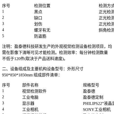
序号
检测位置
检测方
1
黑点
正光检
2
缺口
正光检
3
划伤
正光检
4
螺牙有无
斜角检
5
防盗筋
注明：盈泰德科技研发生产的外观视觉检测设备检测项目，均
需在影像下清晰可见才能检测。检测效率：每分钟检测数量
不低于120件(取决于产品送料速度)。
二、设备组成及主要机构设备型号：外形尺寸
950*850*1850mm 组成部件清单：
序号
部件名称
规格型号
1
视觉检测软件
盈泰德
2
工业电脑
盈泰德定制
3
显示器
PHILIPS22”液
4
工业相机
SONY工业相机