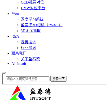
CCD视觉对位
UVW对位平台
产品
深度学习系统
盈泰德3D相机（Int-XL）
3D无序抓取
动态
视觉技术
行业资讯
联系我们
关于盈泰德
AI-Intsoft